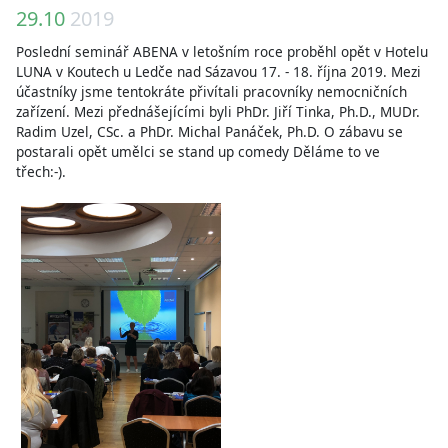
29.10
2019
Poslední seminář ABENA v letošním roce proběhl opět v Hotelu
LUNA v Koutech u Ledče nad Sázavou 17. - 18. října 2019. Mezi
účastníky jsme tentokráte přivítali pracovníky nemocničních
zařízení. Mezi přednášejícími byli PhDr. Jiří Tinka, Ph.D., MUDr.
Radim Uzel, CSc. a PhDr. Michal Panáček, Ph.D. O zábavu se
postarali opět umělci se stand up comedy Děláme to ve
třech:-).