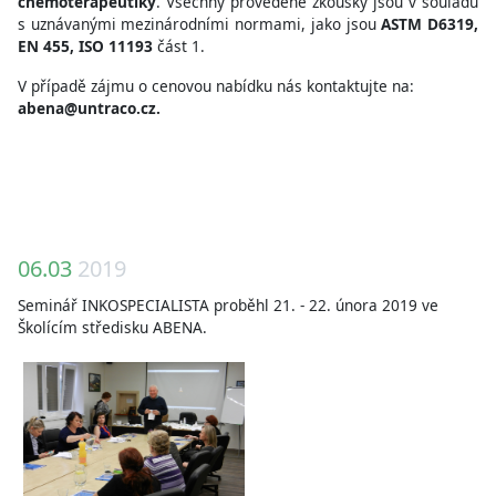
chemoterapeutiky
. Všechny provedené zkoušky jsou v souladu
s uznávanými mezinárodními normami, jako jsou
ASTM D6319,
EN 455, ISO 11193
část 1.
V případě zájmu o cenovou nabídku nás kontaktujte na:
abena@untraco.cz.
06.03
2019
Seminář INKOSPECIALISTA proběhl 21. - 22. února 2019 ve
Školícím středisku ABENA.