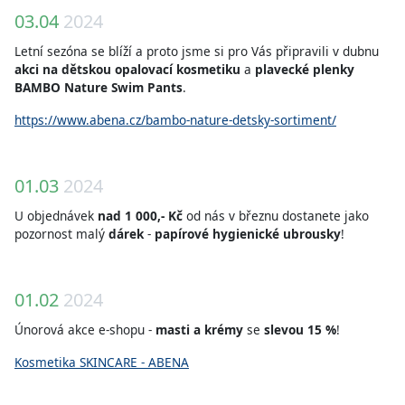
03.04
2024
Letní sezóna se blíží a proto jsme si pro Vás připravili v dubnu
akci na dětskou opalovací kosmetiku
a
plavecké plenky
BAMBO Nature Swim Pants
.
https://www.abena.cz/bambo-nature-detsky-sortiment/
01.03
2024
U objednávek
nad 1 000,- Kč
od nás v březnu dostanete jako
pozornost malý
dárek
-
papírové hygienické ubrousky
!
01.02
2024
Únorová akce e-shopu -
masti a krémy
se
slevou 15 %
!
Kosmetika SKINCARE - ABENA