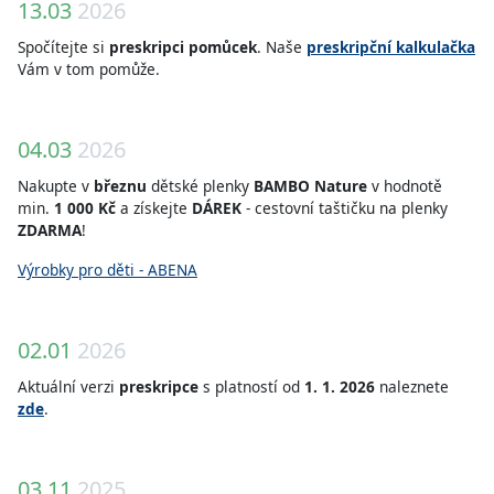
13.03
2026
Spočítejte si
preskripci pomůcek
. Naše
preskripční kalkulačka
Vám v tom pomůže.
04.03
2026
Nakupte v
březnu
dětské plenky
BAMBO Nature
v hodnotě
min.
1 000 Kč
a získejte
DÁREK
- cestovní taštičku na plenky
ZDARMA
!
Výrobky pro děti - ABENA
02.01
2026
Aktuální verzi
preskripce
s platností od
1. 1. 2026
naleznete
zde
.
03.11
2025