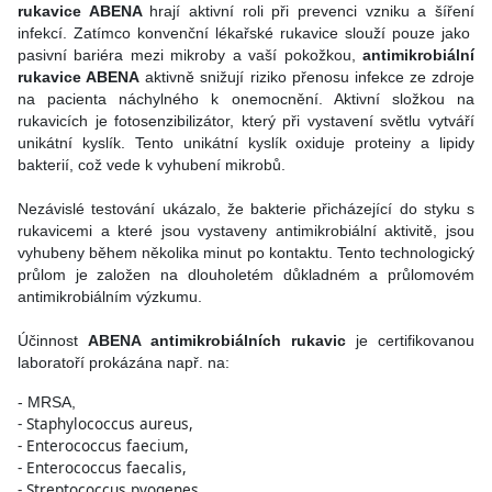
rukavice ABENA
hrají aktivní roli při prevenci vzniku a šíření
infekcí. Zatímco konvenční lékařské rukavice slouží pouze jako
pasivní bariéra mezi mikroby a vaší pokožkou,
antimikrobiální
rukavice ABENA
aktivně snižují riziko přenosu infekce ze zdroje
na pacienta náchylného k onemocnění. Aktivní složkou na
rukavicích je fotosenzibilizátor, který při vystavení světlu vytváří
unikátní kyslík. Tento unikátní kyslík oxiduje proteiny a lipidy
bakterií, což vede k vyhubení mikrobů.
Nezávislé testování ukázalo, že bakterie přicházející do styku s
rukavicemi a které jsou vystaveny antimikrobiální aktivitě, jsou
vyhubeny během několika minut po kontaktu. Tento technologický
průlom je založen na dlouholetém důkladném a průlomovém
antimikrobiálním výzkumu.
Účinnost
ABENA antimikrobiálních rukavic
je certifikovanou
laboratoří prokázána např. na:
- MRSA,
- Staphylococcus aureus,
- Enterococcus faecium,
- Enterococcus faecalis,
- Streptococcus pyogenes,