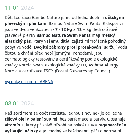
11.01
2024
Dětskou řadu Bambo Nature jsme od ledna doplnili
dětskými
plaveckými plenkam
i
Bambo Nature Swim Pants. K dispozici
jsou ve dvou velikostech -
7 - 12 kg
a
12 + kg
. Jednorázové
plavecké plenky
Bambo Nature Swim Pants
mají
měkký,
elastický pás
, který vašemu dítěti zajistí mimořádně pohodlný
pobyt ve vodě.
Dvojité zábrany proti prosakování
udržují vodu
čistou a chrání před nepříjemnými nehodami. Jsou
dermatologicky testovány a certifikovány podle ekologické
značky Nordic Swan, ekologické značky EU, Asthma Allergy
Nordic a certifikace FSC™ (Forest Stewardship Council).
Výrobky pro děti - ABENA
08.01
2024
Náš sortiment se opět rozrůstá. Jednou z novinek je od ledna
tělový olej v balení 500 ml
, bez parfemace a barviv. Obsahuje
vitamín E
, který příznivě působí na pokožku. Má
regenerační a
vyživující účinky
a je vhodný ke každodenní péči o normální i