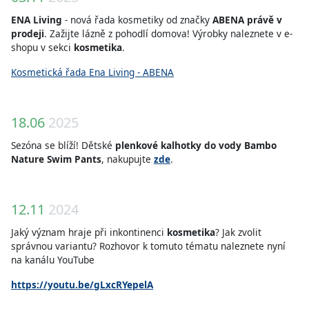
ENA Living
- nová řada kosmetiky od značky
ABENA
právě v
prodeji
. Zažijte lázně z pohodlí domova! Výrobky naleznete v e-
shopu v sekci
kosmetika
.
Kosmetická řada Ena Living - ABENA
18.06
2025
Sezóna se blíží! Dětské
plenkové kalhotky do vody Bambo
Nature Swim Pants
, nakupujte
zde
.
12.11
2024
Jaký význam hraje při inkontinenci
kosmetika
? Jak zvolit
správnou variantu? Rozhovor k tomuto tématu naleznete nyní
na kanálu YouTube
https://youtu.be/gLxcRYepelA