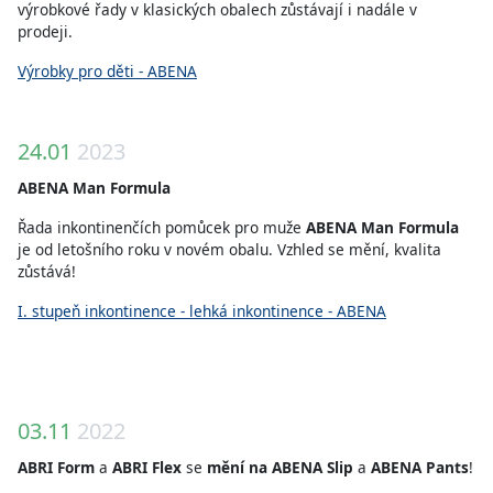
výrobkové řady v klasických obalech zůstávají i nadále v
prodeji.
Výrobky pro děti - ABENA
24.01
2023
ABENA Man Formula
Řada inkontinenčích pomůcek pro muže
ABENA Man Formula
je od letošního roku v novém obalu. Vzhled se mění, kvalita
zůstává!
I. stupeň inkontinence - lehká inkontinence - ABENA
03.11
2022
ABRI Form
a
ABRI Flex
se
mění na ABENA Slip
a
ABENA Pants
!