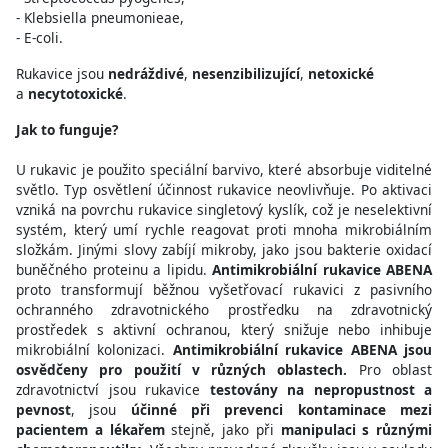
- Klebsiella pneumonieae,
- E-coli.
Rukavice jsou
nedráždivé
,
nesenzibilizující
,
netoxické
a
necytotoxické
.
Jak to funguje?
U rukavic je použito speciální barvivo, které absorbuje viditelné
světlo. Typ osvětlení účinnost rukavice neovlivňuje. Po aktivaci
vzniká na povrchu rukavice singletový kyslík, což je neselektivní
systém, který umí rychle reagovat proti mnoha mikrobiálním
složkám. Jinými slovy zabíjí mikroby, jako jsou bakterie oxidací
buněčného proteinu a lipidu.
Antimikrobiální rukavice ABENA
proto transformují běžnou vyšetřovací rukavici z pasivního
ochranného zdravotnického prostředku na zdravotnický
prostředek s aktivní ochranou, který snižuje nebo inhibuje
mikrobiální kolonizaci.
Antimikrobiální rukavice ABENA jsou
osvědčeny pro použití v různých oblastech.
Pro oblast
zdravotnictví jsou rukavice
testovány na nepropustnost a
pevnost
, jsou
účinné při prevenci kontaminace mezi
pacientem a lékařem
stejně, jako při
manipulaci s různými