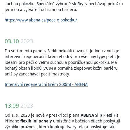
suchou pokožku. Speciálně vybrané složky zanechávají pokožku
jemnou a vytvářejí ochrannou bariéru.
https://www.abena.cz/pece-o-pokozku/
03.10
2023
Do sortimentu jsme zařadili několik novinek. Jednou z nich je
intenzivní regenerační krém vhodný pro všechny typy pleti. Je
ideální pro péči o velmi suchou a podrážděnou pokožku. Má
bohatý obsah lipidů (70%) a pomáhá zlepšovat kožní bariéru,
aniž by zanechával pocit mastnoty.
Intenzivní regenerační krém 200ml - ABENA
13.09
2023
Od 1. 9. 2023 je nově v preskripci plena
ABENA Slip Flexi Fit
.
Přidané
flexibilní panely
umístěné v bočních dílech poskytují
výrobku pružnost, která kopíruje tvary těla a poskytuje tak