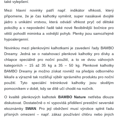
také vylepšení.
Mezi hlavní novinky patří např. indikátor vlhkosti, který
připomene, že je čas kalhotky vyměnit, super nasákavé dvojité
jádro s unikátní vrstvou, která odvádí vlhkost pryč od dětské
pokožky a v neposlední řadě také nové flexibilnější bočnice pro
větší pohodlí miminka a volnější pohyb. Plenky jsou samozřejmě
hypoalergenní.
Novinkou mezi plenkovými kalhotkami je zavedení řady BAMBO
Dreamy. Jedná se o natahovací plenkové kalhotky pro dívky a
chlapce speciálně pro noční použití, a to ve dvou váhových
kategoriích – 15 až 35 kg a 35 – 50 kg. Plenkové kalhotky
BAMBO Dreamy je možno získat rovněž na předpis odborného
lékaře a výrazně tak rozšiřují výběr správného produktu pro noční
použití. Tyto speciální tréninkové kalhotky jsou skvělým
pomocníkem v době, kdy se dítě učí chodit na nočník.
O kvalitě plenkových kalhotek
BAMBO Nature
netřeba dlouze
diskutovat. Dostatečně o ní vypovídá přidělení prestižní severské
ekoznámky
SWAN
. Pro její obdržení musí výrobce splnit řadu
přísných omezení – např. zákaz používání chlóru nebo jiných