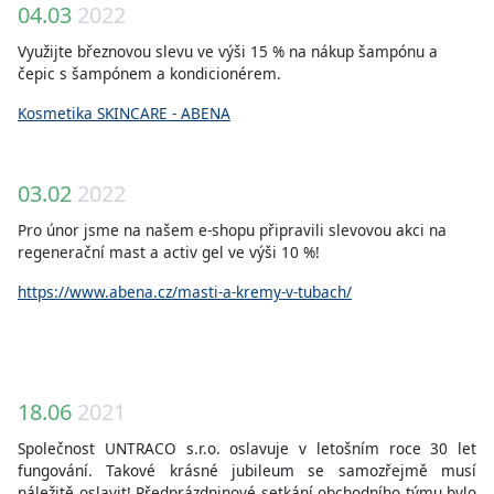
04.03
2022
Využijte březnovou slevu ve výši 15 % na nákup šampónu a
čepic s šampónem a kondicionérem.
Kosmetika SKINCARE - ABENA
03.02
2022
Pro únor jsme na našem e-shopu připravili slevovou akci na
regenerační mast a activ gel ve výši 10 %!
https://www.abena.cz/masti-a-kremy-v-tubach/
18.06
2021
Společnost UNTRACO s.r.o. oslavuje v letošním roce 30 let
fungování. Takové krásné jubileum se samozřejmě musí
náležitě oslavit! Předprázdninové setkání obchodního týmu bylo