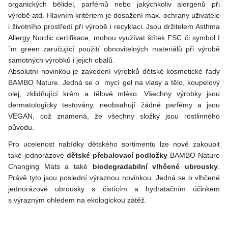
organických bělidel, parfémů nebo jakýchkoliv alergenů při
výrobě atd. Hlavním kritériem je dosažení max. ochrany uživatele
i životního prostředí při výrobě i recyklaci. Jsou držitelem Asthma
Allergy Nordic certifikace, mohou využívat štítek FSC či symbol I
´m green zaručující použití obnovitelných materiálů při výrobě
samotných výrobků i jejich obalů.
Absolutní novinkou je zavedení výrobků dětské kosmetické řady
BAMBO Nature. Jedná se o mycí gel na vlasy a tělo, koupelový
olej, zklidňující krém a tělové mléko. Všechny výrobky jsou
dermatologicky testovány, neobsahují žádné parfémy a jsou
VEGAN, což znamená, že všechny složky jsou rostlinného
původu.
Pro ucelenost nabídky dětského sortimentu lze nově zakoupit
také jednorázové
dětské přebalovací podložky
BAMBO Nature
Changing Mats a také
biodegradabilní vlhčené ubrousky
.
Právě tyto jsou poslední výraznou novinkou. Jedná se o vlhčené
jednorázové ubrousky s čistícím a hydratačním účinkem
s výrazným ohledem na ekologickou zátěž.