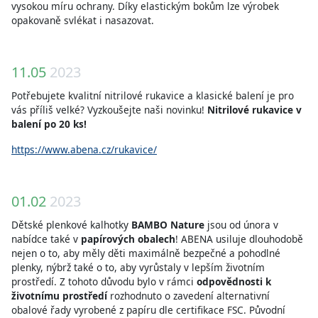
vysokou míru ochrany. Díky elastickým bokům lze výrobek
opakovaně svlékat i nasazovat.
11.05
2023
Potřebujete kvalitní nitrilové rukavice a klasické balení je pro
vás příliš velké? Vyzkoušejte naši novinku!
Nitrilové rukavice v
balení po 20 ks!
https://www.abena.cz/rukavice/
01.02
2023
Dětské plenkové kalhotky
BAMBO Nature
jsou od února v
nabídce také v
papírových obalech
! ABENA usiluje dlouhodobě
nejen o to, aby měly děti maximálně bezpečné a pohodlné
plenky, nýbrž také o to, aby vyrůstaly v lepším životním
prostředí. Z tohoto důvodu bylo v rámci
odpovědnosti k
životnímu prostředí
rozhodnuto o zavedení alternativní
obalové řady vyrobené z papíru dle certifikace FSC. Původní