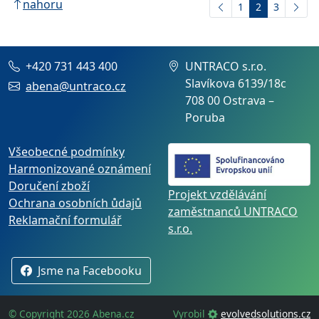
nahoru
1
2
3
+420 731 443 400
UNTRACO s.r.o.
Slavíkova 6139/18c
abena@untraco.cz
708 00 Ostrava –
Poruba
Všeobecné podmínky
Harmonizované oznámení
Doručení zboží
Projekt vzdělávání
Ochrana osobních ůdajů
zaměstnanců UNTRACO
Reklamační formulář
s.r.o.
Jsme na Facebooku
© Copyright 2026 Abena.cz
Vyrobil
evolvedsolutions.cz