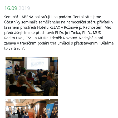
16.09
2019
Semináře ABENA pokračují i na podzim. Tentokráte jsme
účastníky semináře zaměřeného na nemocniční sféru přivítali v
krásném prostředí Hotelu RELAX v Rožnově p. Radhoštěm. Mezi
přednášejícími se představili PhDr. Jiří Tinka, Ph.D., MUDr.
Radim Uzel, CSc., a MUDr. Zdeněk Novotný. Nechyběla ani
zábava v tradičním podání tria umělců s představením "Děláme
to ve třech".