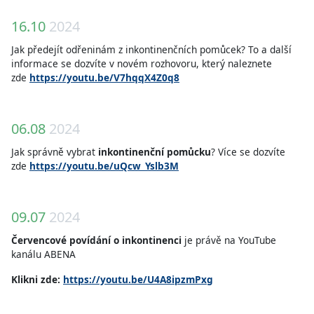
16.10
2024
Jak předejít odřeninám z inkontinenčních pomůcek? To a další
informace se dozvíte v novém rozhovoru, který naleznete
zde
https://youtu.be/V7hqqX4Z0q8
06.08
2024
Jak správně vybrat
inkontinenční pomůcku
? Více se dozvíte
zde
https://youtu.be/uQcw_Yslb3M
09.07
2024
Červencové povídání o inkontinenci
je právě na YouTube
kanálu ABENA
Klikni zde:
https://youtu.be/U4A8ipzmPxg