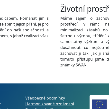
Životní prost
andicapem. Pomáhat jim s
Máme zájem o zachová
 splnit jejich přání, je pro
prostředí. V rámci naš
ění do naší společnosti je
minimalizaci zásahů do
nem, s jehož realizací však
šetrnou výrobu, třídění
samostatný výzkum a vý
dosáhnout co nejšetrně
zachovat ji tak, jak ji z
tomuto přístupu jsme drž
známky SWAN.
Všeobecné podmínky
c
Harmonizované oznámení