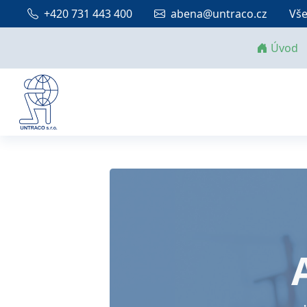
+420 731 443 400
abena@untraco.cz
Vše
Úvod