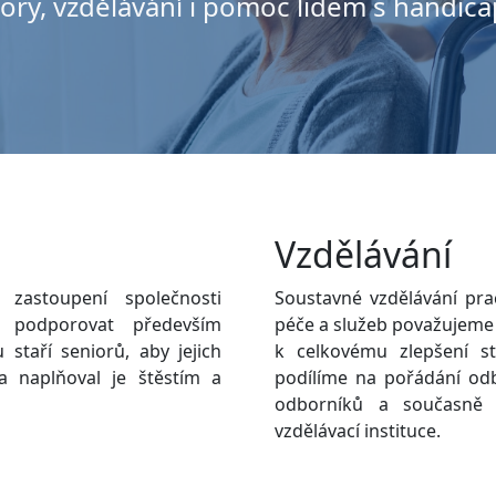
iory, vzdělávání i pomoc lidem s handic
Vzdělávání
zastoupení společnosti
Soustavné vzdělávání prac
 podporovat především
péče a služeb považujeme 
u staří seniorů, aby jejich
k celkovému zlepšení st
a naplňoval je štěstím a
podílíme na pořádání od
odborníků a současně 
vzdělávací instituce.