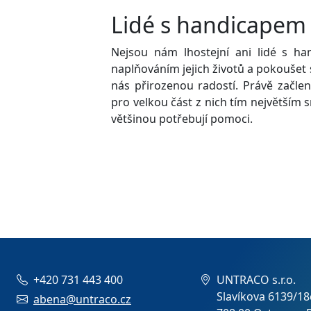
Lidé s handicapem
Nejsou nám lhostejní ani lidé s h
naplňováním jejich životů a pokoušet se
nás přirozenou radostí. Právě začlen
pro velkou část z nich tím největším s
většinou potřebují pomoci.
+420 731 443 400
UNTRACO s.r.o.
Slavíkova 6139/18
abena@untraco.cz