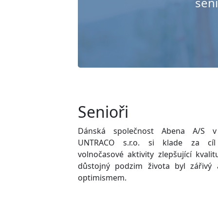
sen
Senioři
Dánská společnost Abena A/S v 
UNTRACO s.r.o. si klade za cíl
volnočasové aktivity zlepšující kvalit
důstojný podzim života byl zářivý 
optimismem.