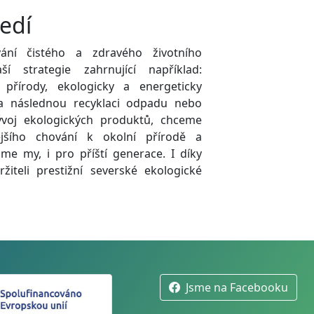
ředí
ní čistého a zdravého životního
í strategie zahrnující například:
 přírody, ekologicky a energeticky
 a následnou recyklaci odpadu nebo
voj ekologických produktů, chceme
jšího chování k okolní přírodě a
náme my, i pro příští generace. I díky
iteli prestižní severské ekologické
Jsme na Facebooku