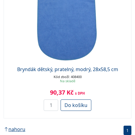
Bryndák dětský, pratelný, modrý, 28x58,5 cm
Kód zboží: 408400
Na skladě
90,37 Kč
s DPH
Do košíku
nahoru
1