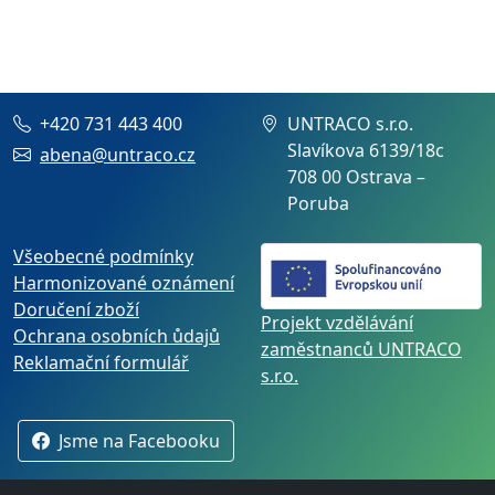
+420 731 443 400
UNTRACO s.r.o.
Slavíkova 6139/18c
abena@untraco.cz
708 00 Ostrava –
Poruba
Všeobecné podmínky
Harmonizované oznámení
Doručení zboží
Projekt vzdělávání
Ochrana osobních ůdajů
zaměstnanců UNTRACO
Reklamační formulář
s.r.o.
Jsme na Facebooku