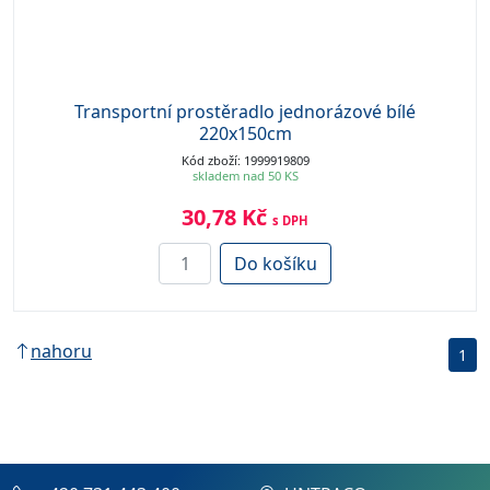
Transportní prostěradlo jednorázové bílé
220x150cm
Kód zboží: 1999919809
skladem nad 50 KS
30,78 Kč
s DPH
Do košíku
nahoru
1