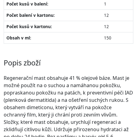
Počet kusů v balení:
1
Počet balení v kartonu:
12
Počet kusů v kartonu:
12
Obsah v ml:
150
Popis zboží
Regenerační mast obsahuje 41 % olejové báze. Mast je
možné použít na o suchou a namáhanou pokožku,
popraskanou pokožku na patách, k preventivní péči IAD
(plenková dermatitida) a na ošetření suchých rukou. S
obsahem dimeticonu, který vytváří na pokožce
ochranný film, který ji chrání proti zevním vlivům.
Složky, které mast obsahuje, urychlují regeneraci a
zklidňují citlivou kůži. Udržuje přirozenou hydrataci až
po dobu 24 hodin. Bez parfému a barviv, pH 5-6.