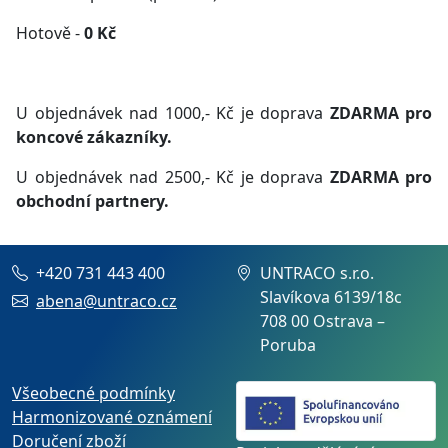
Hotově -
0 Kč
U objednávek nad 1000,- Kč je doprava
ZDARMA pro
koncové zákazníky.
U objednávek nad 2500,- Kč je doprava
ZDARMA pro
obchodní partnery.
+420 731 443 400
UNTRACO s.r.o.
Slavíkova 6139/18c
abena@untraco.cz
708 00 Ostrava –
Poruba
Všeobecné podmínky
Harmonizované oznámení
Doručení zboží