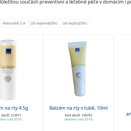
ůležitou součástí preventivní a léčebné péče v domácím i p
Abecedně Z-A
Od nejlevnějšího
Od nejdražšího
m na rty 4.5g
Balzám na rty v tubě, 10ml
an
 zboží: 212011
Kód zboží: 150752
adem nad 50 KS
skladem nad 50 KS