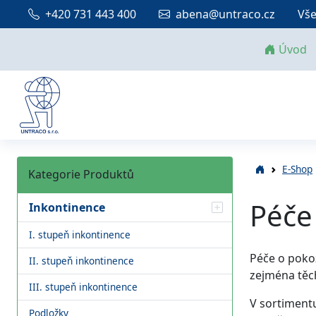
+420 731 443 400
abena@untraco.cz
Vše
Úvod
E-Shop
Kategorie Produktů
Péče
Inkontinence
I. stupeň inkontinence
Péče o poko
II. stupeň inkontinence
zejména těc
III. stupeň inkontinence
V sortimentu
Podložky