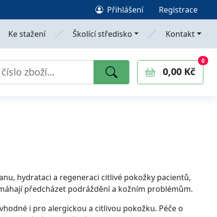
Přihlášení
Registrace
Ke stažení
Školící středisko
Kontakt
0
polo
0
0,00 Kč
u, hydrataci a regeneraci citlivé pokožky pacientů,
omáhají předcházet podráždění a kožním problémům.
vhodné i pro alergickou a citlivou pokožku. Péče o