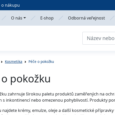
 o nákupu
O nás
E-shop
Odborná veřejnost
Kosmetika
Péče o pokožku
 o pokožku
žku zahrnuje širokou paletu produktů zaměřených na ochran
h s inkontinencí nebo omezenou pohyblivostí. Produkty p
 najdete krémy, emulze, oleje a další kosmetické přípravky 