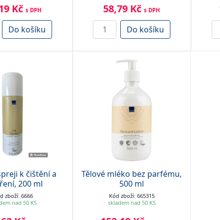
19 Kč
58,79 Kč
s DPH
s DPH
Do košíku
Do košíku
preji k čištění a
Tělové mléko bez parfému,
ření, 200 ml
500 ml
d zboží: 6666
Kód zboží: 665315
adem nad 50 KS
skladem nad 50 KS