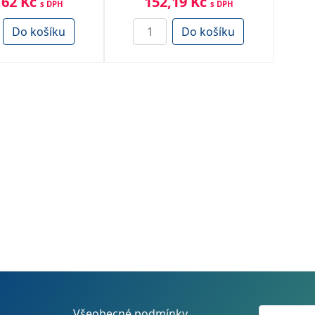
,62 Kč
152,19 Kč
s DPH
s DPH
Do košíku
Do košíku
Všeobecné podmínky