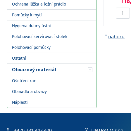
118
Ochrana lůžka a ložní prádlo
Pomůcky k mytí
Hygiena dutiny ústní
nahoru
Polohovací servírovací stolek
Polohovací pomůcky
Ostatní
Obvazový materiál
Ošetření ran
Obinadla a obvazy
Náplasti
+420 731 443 400
UNTRACO s.r.o.