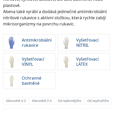
plastové.
Abena také vyrábí a dodává jedinečné antimikrobiální
nitrilové rukavice s aktivní složkou, která rychle zabíjí
mikroorganizmy na povrchu rukavic.
Antimikrobiální
Vyšetřovací
rukavice
NITRIL
Vyšetřovací
Vyšetřovací
VINYL
LATEX
Ochranné
bavlněné
Abecedně A-Z
Abecedně Z-A
Od nejlevnějšího
Od nejdražšího