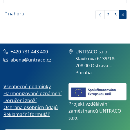
nahoru
2
3
4
+420 731 443 400
UNTRACO s.r.o.
Slavíkova 6139/18c
abena@untraco.cz
708 00 Ostrava –
Poruba
Všeobecné podmínky
Harmonizované oznámení
Doručení zboží
Projekt vzdělávání
Ochrana osobních ůdajů
zaměstnanců UNTRACO
Reklamační formulář
s.r.o.