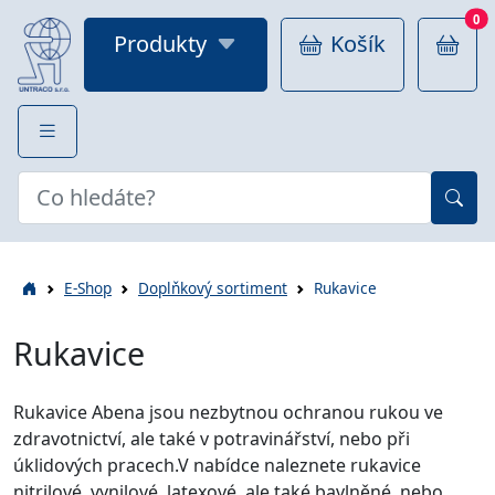
0
Produkty
Košík
E-Shop
Doplňkový sortiment
Rukavice
Rukavice
Rukavice Abena jsou nezbytnou ochranou rukou ve
zdravotnictví, ale také v potravinářství, nebo při
úklidových pracech.V nabídce naleznete rukavice
nitrilové, vynilové, latexové, ale také bavlněné, nebo