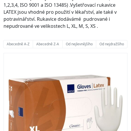
1,2,3,4, ISO 9001 a ISO 13485) .Vyšetřovací rukavice
LATEX jsou vhodné pro použití v lékařství, ale také v
potravinářství. Rukavice dodávámé pudrované i
nepudrované ve velikostech L, XL, M, S, XS .
Abecedně A-Z
Abecedně Z-A
Od nejlevnějšího
Od nejdražšího