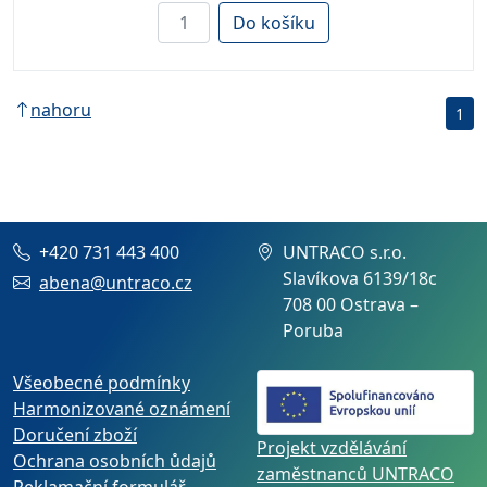
Do košíku
nahoru
1
+420 731 443 400
UNTRACO s.r.o.
Slavíkova 6139/18c
abena@untraco.cz
708 00 Ostrava –
Poruba
Všeobecné podmínky
Harmonizované oznámení
Doručení zboží
Projekt vzdělávání
Ochrana osobních ůdajů
zaměstnanců UNTRACO
Reklamační formulář