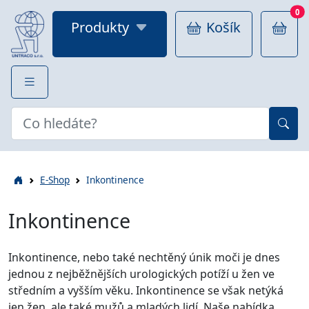
0
Produkty
Košík
E-Shop
Inkontinence
Inkontinence
Inkontinence, nebo také nechtěný únik moči je dnes
jednou z nejběžnějších urologických potíží u žen ve
středním a vyšším věku. Inkontinence se však netýká
jen žen, ale také mužů a mladých lidí. Naše nabídka