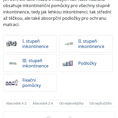
obsahuje inkontinenční pomůcky pro všechny stupně
inkontinence, tedy jak lehkou inkontinenci, tak střední
až těžkou, ale také absorpční podložky pro ochranu
matrací.
I. stupeň
II. stupeň
inkontinence
inkontinence
III. stupeň
Podložky
inkontinence
Fixační
pomůcky
Abecedně A-Z
Abecedně Z-A
Od nejlevnějšího
Od nejdražšího