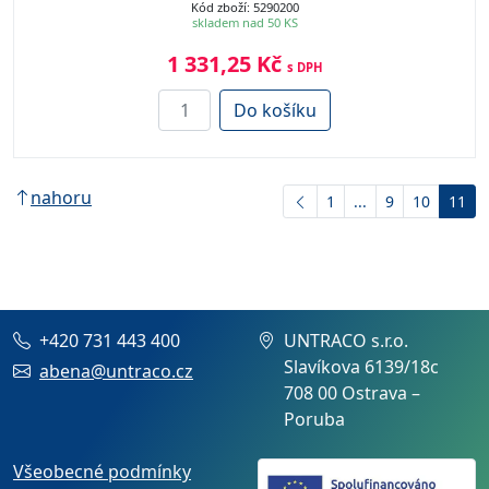
Kód zboží: 5290200
skladem nad 50 KS
1 331,25 Kč
s DPH
Do košíku
nahoru
1
...
9
10
11
+420 731 443 400
UNTRACO s.r.o.
Slavíkova 6139/18c
abena@untraco.cz
708 00 Ostrava –
Poruba
Všeobecné podmínky