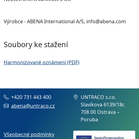
Výrobce - ABENA International A/S, info@abena.com
Soubory ke stažení
Harmonizované oznámení (PDF)
+420 731 443 400
UNTRACO s.r.o.
Slavíkova 6139/18c
abena@untraco.cz
708 00 Ostrava –
Poruba
Všeobecné podmínky