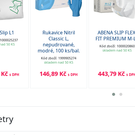
Slip L1
Rukavice Nitril
ABENA SLIP FLEX
Classic L,
FIT PREMIUM M-
 1000025237
nepudrované,
nad 50 KS
Kód zboží: 1000020860
modré, 100 ks/bal.
skladem nad 50 KS
Kód zboží: 1999905274
skladem nad 50 KS
 Kč
146,89 Kč
443,79 Kč
s DPH
s DPH
s DP
try