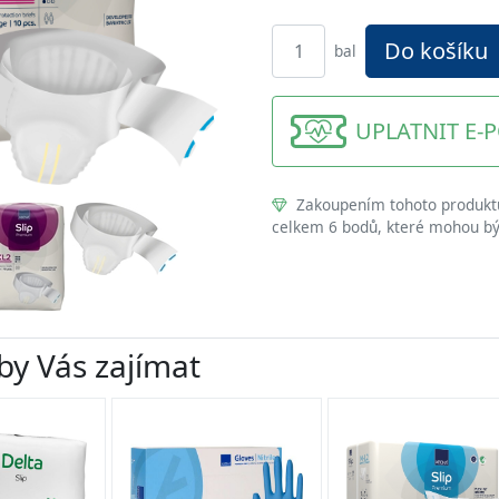
Do košíku
bal
UPLATNIT E-
Zakoupením tohoto produktu 
celkem 6 bodů, které mohou bý
by Vás zajímat