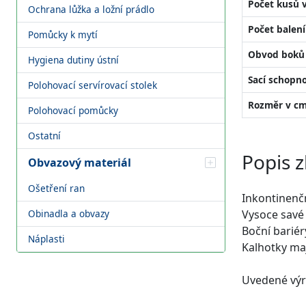
Počet kusů v
Ochrana lůžka a ložní prádlo
Počet balení
Pomůcky k mytí
Obvod boků 
Hygiena dutiny ústní
Sací schopno
Polohovací servírovací stolek
Rozměr v cm
Polohovací pomůcky
Ostatní
Popis z
Obvazový materiál
Ošetření ran
Inkontinenč
Vysoce savé 
Obinadla a obvazy
Boční barié
Náplasti
Kalhotky ma
Uvedené výr