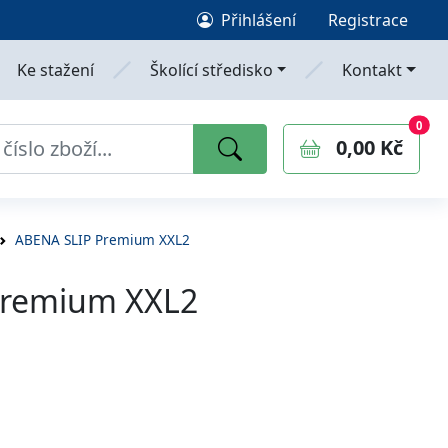
Přihlášení
Registrace
Ke stažení
Školící středisko
Kontakt
0
polo
0
0,00 Kč
ABENA SLIP Premium XXL2
Premium XXL2