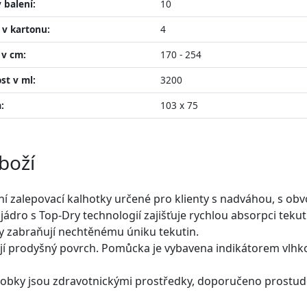
 balení:
10
 v kartonu:
4
v cm:
170 - 254
st v ml:
3200
:
103 x 75
boží
ní zalepovací kalhotky určené pro klienty s nadváhou, s o
jádro s Top-Dry technologií zajišťuje rychlou absorpci tekut
ry zabraňují nechtěnému úniku tekutin.
jí prodyšný povrch. Pomůcka je vybavena indikátorem vlhko
obky jsou zdravotnickými prostředky, doporučeno prostudo