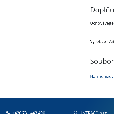
Doplňu
Uchovávejte
Výrobce - A
Soubor
Harmonizov
+420 731 443 400
UNTRACO s.r.o.