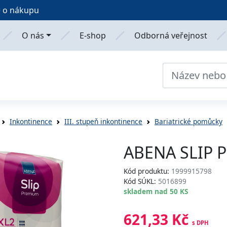
 o nákupu
O nás
E-shop
Odborná veřejnost
Inkontinence
III. stupeň inkontinence
Bariatrické pomůcky
ABENA SLIP 
Kód produktu:
1999915798
Kód SÚKL:
5016899
skladem nad 50 KS
621,33 Kč
s DPH