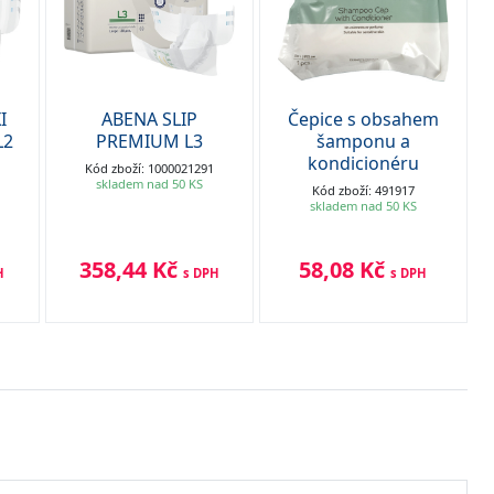
I
ABENA SLIP
Čepice s obsahem
L2
PREMIUM L3
šamponu a
kondicionéru
Kód zboží: 1000021291
skladem nad 50 KS
Kód zboží: 491917
skladem nad 50 KS
358,44 Kč
58,08 Kč
H
s DPH
s DPH