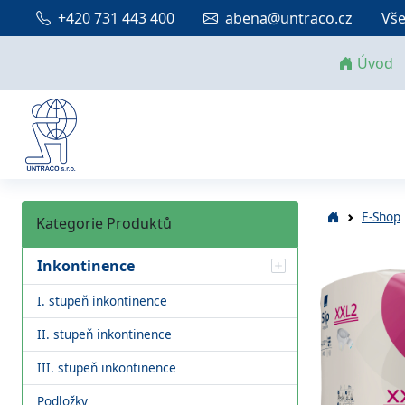
+420 731 443 400
abena@untraco.cz
Vše
Úvod
E-Shop
Kategorie Produktů
Inkontinence
I. stupeň inkontinence
II. stupeň inkontinence
III. stupeň inkontinence
Podložky