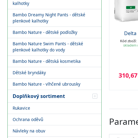
kalhotky
Bambo Dreamy Night Pants - dětské
plenkové kalhotky
Bambo Nature - dětské podložky
ABENA PANTS
ABENA SLIP FLEXI
Delta 
PREMIUM M2
FIT PREMIUM L-XL2
Kód zboží:
Bambo Nature Swim Pants - dětské
skladem 
Kód zboží: 1000021323
Kód zboží: 1000020864
plenkové kalhotky do vody
skladem nad 50 KS
skladem nad 50 KS
Bambo Nature - dětská kosmetika
Dětské bryndáky
332,83 Kč
466,00 Kč
310,67
s DPH
s DPH
Bambo Nature - vlhčené ubrousky
Doplňkový sortiment
Rukavice
Parame
Ochrana oděvů
Návleky na obuv