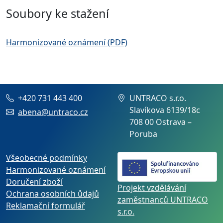
Soubory ke stažení
Harmonizované oznámení (PDF)
+420 731 443 400
UNTRACO s.r.o.
Slavíkova 6139/18c
abena@untraco.cz
708 00 Ostrava –
Poruba
Všeobecné podmínky
Harmonizované oznámení
Doručení zboží
Projekt vzdělávání
Ochrana osobních ůdajů
zaměstnanců UNTRACO
Reklamační formulář
s.r.o.