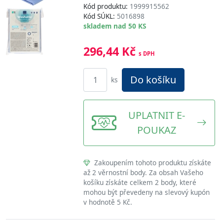
Kód produktu:
1999915562
Kód SÚKL:
5016898
skladem nad 50 KS
296,44 Kč
s DPH
Do košíku
ks
UPLATNIT E-
POUKAZ
Zakoupením tohoto produktu získáte
až 2 věrnostní body. Za obsah Vašeho
košíku získáte celkem 2 body, které
mohou být převedeny na slevový kupón
v hodnotě 5 Kč.