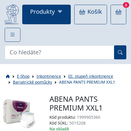
0
Produkty
Košík
E-Shop
Inkontinence
III. stupeň inkontinence
Bariatrické pomůcky
ABENA PANTS PREMIUM XXL1
ABENA PANTS
PREMIUM XXL1
Kód produktu:
1999905360
Kód SÚKL:
5015208
Na skladě