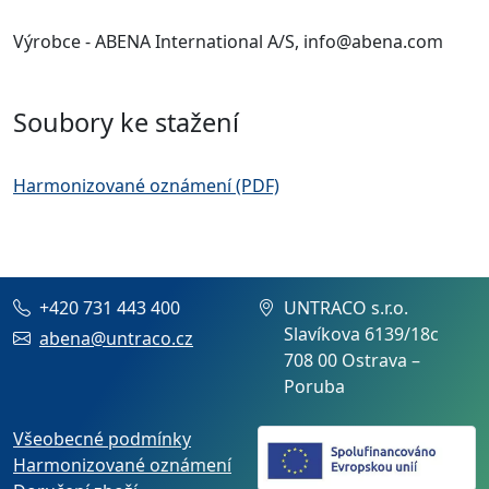
Výrobce - ABENA International A/S, info@abena.com
Soubory ke stažení
Harmonizované oznámení (PDF)
+420 731 443 400
UNTRACO s.r.o.
Slavíkova 6139/18c
abena@untraco.cz
708 00 Ostrava –
Poruba
Všeobecné podmínky
Harmonizované oznámení