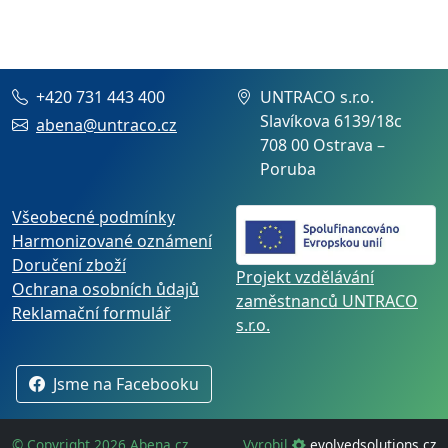
+420 731 443 400
UNTRACO s.r.o.
Slavíkova 6139/18c
abena@untraco.cz
708 00 Ostrava –
Poruba
Všeobecné podmínky
Harmonizované oznámení
Doručení zboží
Projekt vzdělávání
Ochrana osobních ůdajů
zaměstnanců UNTRACO
Reklamační formulář
s.r.o.
Jsme na Facebooku
© Copyright 2026 Abena.cz
Vyrobil
evolvedsolutions.cz