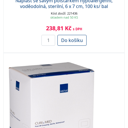
Náplast se savým polštářkem hypoalergenní,
voděodolná, sterilní, 6 x 7 cm, 100 ks/ bal
Kód zboží: 221436
skladem nad 50 KS
238,81 Kč
s DPH
Do košíku