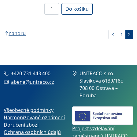
Do košíku
nahoru
1
2
+420 731 443 400
UNTRACO s.r.o.
Slavíkova 6139/18c
abena@untraco.cz
708 00 Ostrava –
Poruba
Všeobecné podmínky
Harmonizované oznámení
Doručení zboží
Projekt vzdělávání
Ochrana osobních ůdajů
zaměstnanců UNTRACO