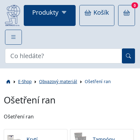
0
Produkty
Košík
E-Shop
Obvazový materiál
Ošetření ran
Ošetření ran
Ošetření ran
Krytí
Tampóny