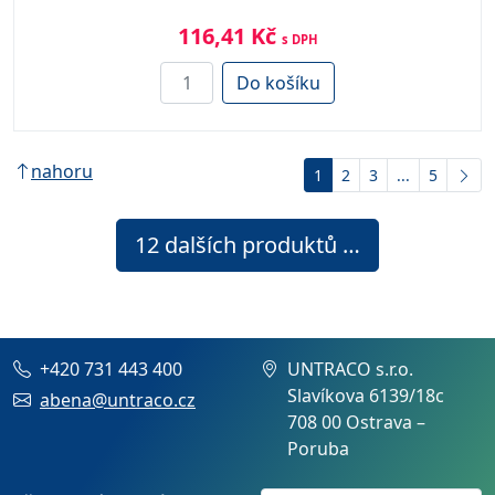
116,41 Kč
s DPH
Do košíku
nahoru
1
2
3
...
5
12
dalších produktů …
+420 731 443 400
UNTRACO s.r.o.
Slavíkova 6139/18c
abena@untraco.cz
708 00 Ostrava –
Poruba