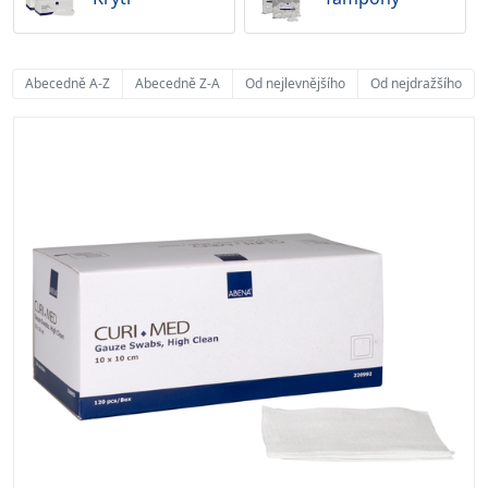
Abecedně A-Z
Abecedně Z-A
Od nejlevnějšího
Od nejdražšího