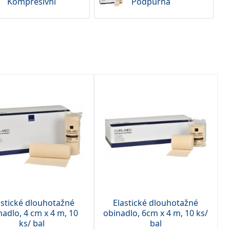
Kompresivní
Podpůrná
astické dlouhotažné
Elastické dlouhotažné
nadlo, 4 cm x 4 m, 10
obinadlo, 6cm x 4 m, 10 ks/
ks/ bal
bal