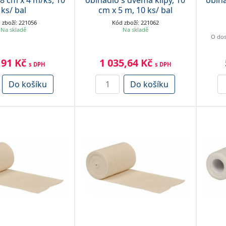
 8 cm x 4 m/ks, 10
obinadlo s dvěma klipy, 10
obina
ks/ bal
cm x 5 m, 10 ks/ bal
 zboží: 221056
Kód zboží: 221062
Na skladě
Na skladě
O dos
,91 Kč
1 035,64 Kč
s DPH
s DPH
Do košíku
Do košíku