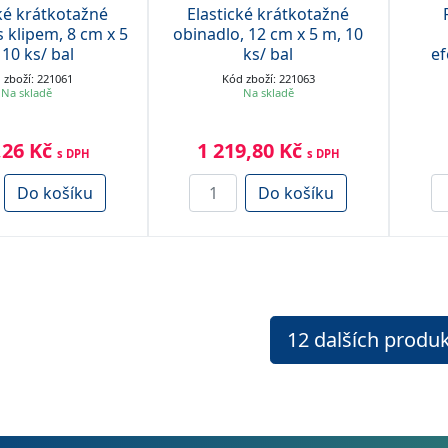
ké krátkotažné
Elastické krátkotažné
s klipem, 8 cm x 5
obinadlo, 12 cm x 5 m, 10
 10 ks/ bal
ks/ bal
e
 zboží: 221061
Kód zboží: 221063
Na skladě
Na skladě
,26 Kč
1 219,80 Kč
s DPH
s DPH
Do košíku
Do košíku
12
dalších produ