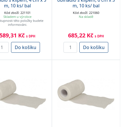
dlo s klipem, 4 cm x 5
obinadlo s klipem, 6 cm x 5
m, 10 ks/ bal
m, 10 ks/ bal
Kód zboží: 221101
Kód zboží: 221060
Skladem u výrobce
Na skladě
tupnosti této položky budete
informováni.
589,31 Kč
685,22 Kč
s DPH
s DPH
Do košíku
Do košíku