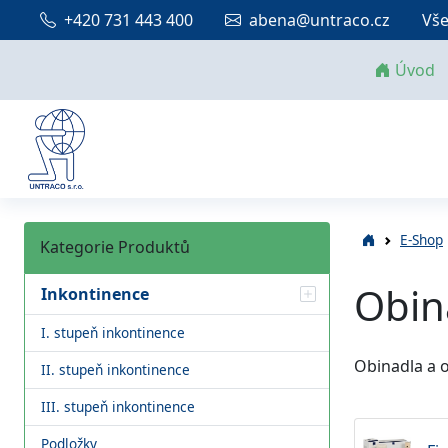
+420 731 443 400
abena@untraco.cz
Vše
Úvod
E-Shop
Kategorie Produktů
Obin
Inkontinence
I. stupeň inkontinence
Obinadla a 
II. stupeň inkontinence
III. stupeň inkontinence
Podložky