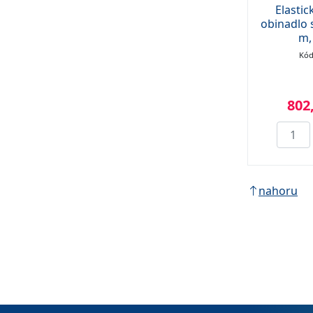
Elastic
obinadlo 
m,
Kód
802
nahoru