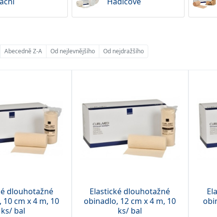
xační
Hadicové
Abecedně Z-A
Od nejlevnějšího
Od nejdražšího
ké dlouhotažné
Elastické dlouhotažné
El
, 10 cm x 4 m, 10
obinadlo, 12 cm x 4 m, 10
obi
ks/ bal
ks/ bal