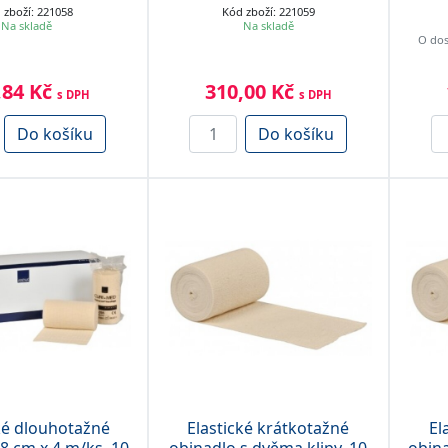
 zboží: 221058
Kód zboží: 221059
Na skladě
Na skladě
O dos
,84 Kč
310,00 Kč
s DPH
s DPH
Do košíku
Do košíku
ké dlouhotažné
Elastické krátkotažné
El