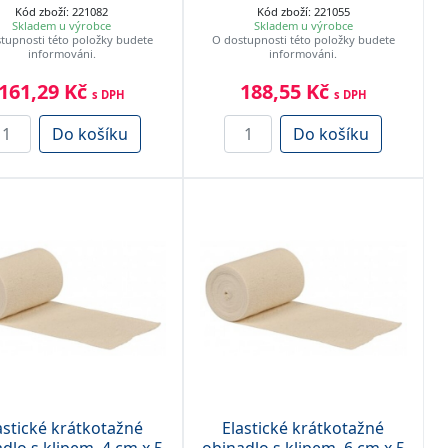
Kód zboží: 221082
Kód zboží: 221055
Skladem u výrobce
Skladem u výrobce
tupnosti této položky budete
O dostupnosti této položky budete
informováni.
informováni.
161,29 Kč
188,55 Kč
s DPH
s DPH
Do košíku
Do košíku
astické krátkotažné
Elastické krátkotažné