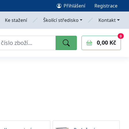
Přihlášení
Registrace
Ke stažení
Školící středisko
Kontakt
0
polo
0
0,00 Kč