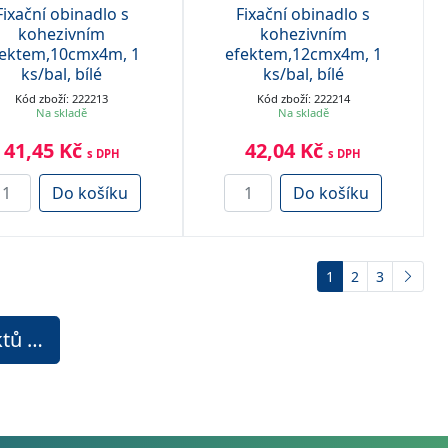
Fixační obinadlo s
Fixační obinadlo s
kohezivním
kohezivním
fektem,10cmx4m, 1
efektem,12cmx4m, 1
ks/bal, bílé
ks/bal, bílé
Kód zboží: 222213
Kód zboží: 222214
Na skladě
Na skladě
41,45 Kč
42,04 Kč
s DPH
s DPH
Do košíku
Do košíku
1
2
3
ktů …