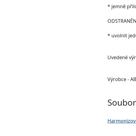
* jemně přil
ODSTRANĚN
* uvolnit je
Uvedené výr
Výrobce - A
Soubor
Harmonizov