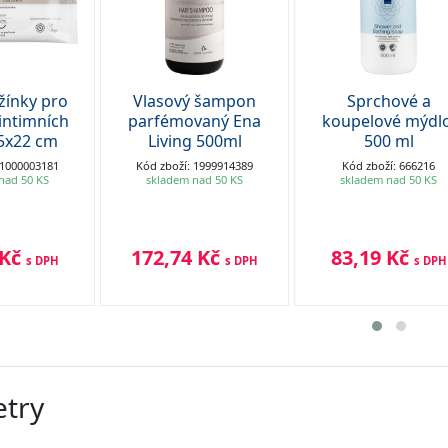
žínky pro
Vlasový šampon
Sprchové a
intimních
parfémovaný Ena
koupelové mýdlo
15x22 cm
Living 500ml
500 ml
 1000003181
Kód zboží: 1999914389
Kód zboží: 666216
nad 50 KS
skladem nad 50 KS
skladem nad 50 KS
 Kč
172,74 Kč
83,19 Kč
s DPH
s DPH
s DPH
try