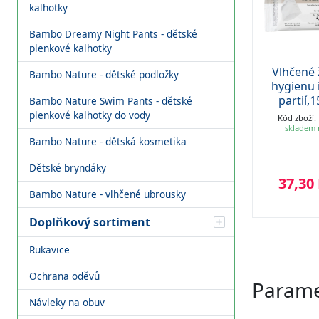
kalhotky
Bambo Dreamy Night Pants - dětské
plenkové kalhotky
ukavice NITRIL S,
Vlhčené ubrousky
Vlhčené 
Bambo Nature - dětské podložky
nepudrované,
Bambo Nature, 50
hygienu 
odré, 200 ks/bal.
ks
partií,
Bambo Nature Swim Pants - dětské
plenkové kalhotky do vody
Kód zboží: 1999902087
Kód zboží: 1000011933
Kód zboží:
skladem nad 50 KS
skladem nad 50 KS
skladem 
Bambo Nature - dětská kosmetika
Dětské bryndáky
287,82 Kč
58,24 Kč
37,30
s DPH
s DPH
Bambo Nature - vlhčené ubrousky
Doplňkový sortiment
Rukavice
Ochrana oděvů
Parame
Návleky na obuv