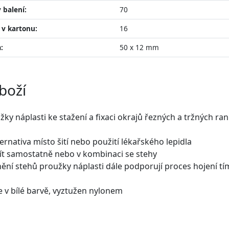
 balení:
70
 v kartonu:
16
:
50 x 12 mm
boží
ky náplasti ke stažení a fixaci okrajů řezných a tržných ran
ernativa místo šití nebo použití lékařského lepidla
žít samostatně nebo v kombinaci se stehy
ění stehů proužky náplasti dále podporují proces hojení t
je v bílé barvě, vyztužen nylonem