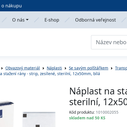
 o nákupu
O nás
E-shop
Odborná veřejnost
Obvazový materiál
Náplasti
Se savým polštářkem
Transp
a stažení rány - strip, zesílené, sterilní, 12x50mm, bílá
Náplast na sta
sterilní, 12x
Kód produktu:
1010002055
skladem nad 50 KS