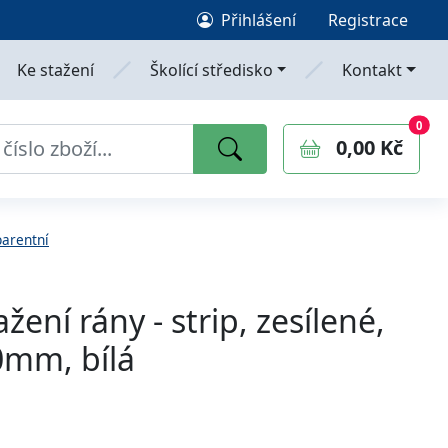
Přihlášení
Registrace
Ke stažení
Školící středisko
Kontakt
0
polo
0
0,00 Kč
arentní
žení rány - strip, zesílené,
50mm, bílá