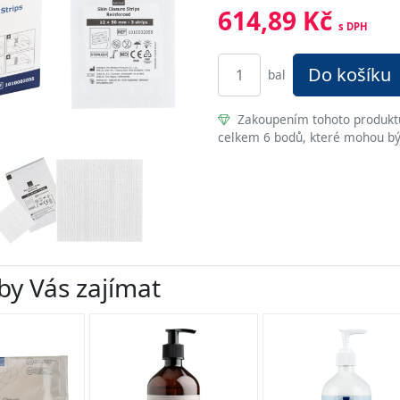
614,89 Kč
s DPH
Do košíku
bal
Zakoupením tohoto produktu 
celkem 6 bodů, které mohou bý
by Vás zajímat