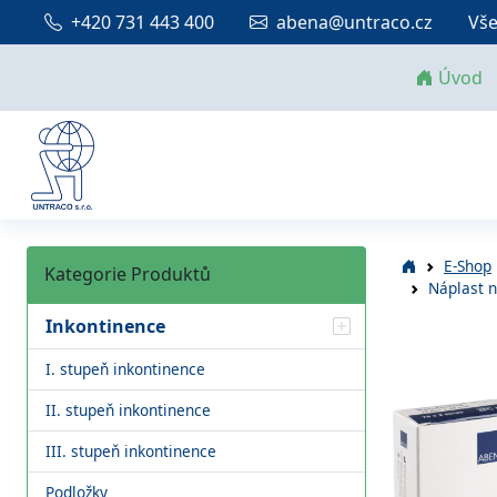
+420 731 443 400
abena@untraco.cz
Vše
Úvod
E-Shop
Kategorie Produktů
Náplast n
Inkontinence
I. stupeň inkontinence
II. stupeň inkontinence
III. stupeň inkontinence
Podložky