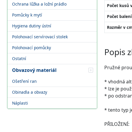
Ochrana lůžka a ložní prádlo
Počet kusů v
Pomůcky k mytí
Počet balení
Hygiena dutiny ústní
Rozměr v cm
Polohovací servírovací stolek
Polohovací pomůcky
Popis z
Ostatní
Pružné prouž
Obvazový materiál
Ošetření ran
* vhodná alt
* lze je pou
Obinadla a obvazy
* po odstran
Náplasti
* tento typ 
PŘILOŽENÍ: