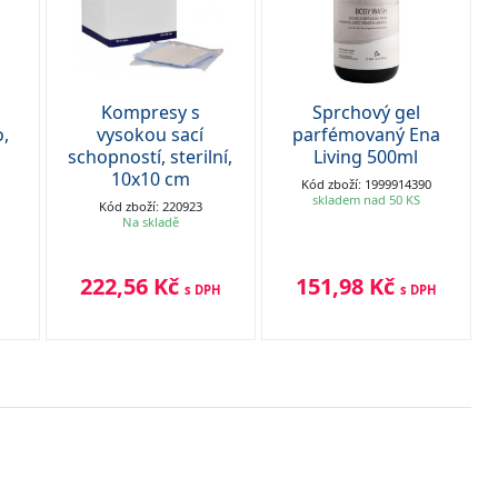
Kompresy s
Sprchový gel
,
vysokou sací
parfémovaný Ena
schopností, sterilní,
Living 500ml
10x10 cm
Kód zboží: 1999914390
skladem nad 50 KS
Kód zboží: 220923
Na skladě
222,56 Kč
151,98 Kč
s DPH
s DPH