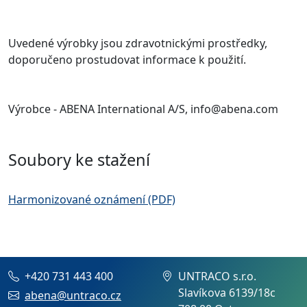
Uvedené výrobky jsou zdravotnickými prostředky,
doporučeno prostudovat informace k použití.
Výrobce - ABENA International A/S, info@abena.com
Soubory ke stažení
Harmonizované oznámení (PDF)
+420 731 443 400
UNTRACO s.r.o.
Slavíkova 6139/18c
abena@untraco.cz