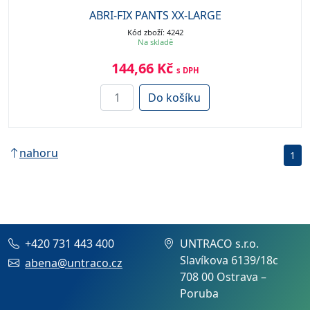
ABRI-FIX PANTS XX-LARGE
Kód zboží: 4242
Na skladě
144,66 Kč
s DPH
Do košíku
nahoru
1
+420 731 443 400
UNTRACO s.r.o.
Slavíkova 6139/18c
abena@untraco.cz
708 00 Ostrava –
Poruba