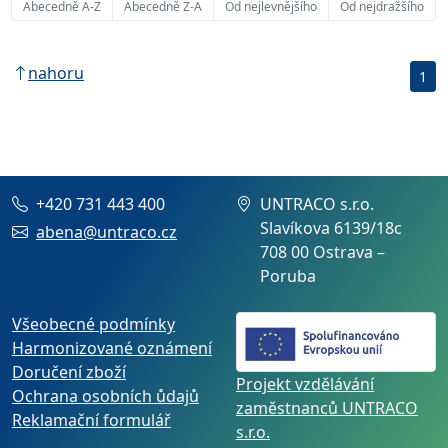
Abecedně A-Z
Abecedně Z-A
Od nejlevnějšího
Od nejdražšího
nahoru
1
+420 731 443 400
UNTRACO s.r.o.
Slavíkova 6139/18c
abena@untraco.cz
708 00 Ostrava –
Poruba
Všeobecné podmínky
Harmonizované oznámení
Doručení zboží
Projekt vzdělávání
Ochrana osobních ůdajů
zaměstnanců UNTRACO
Reklamační formulář
s.r.o.