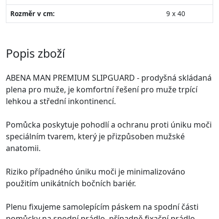
Rozměr v cm:
9 x 40
Popis zboží
ABENA MAN PREMIUM SLIPGUARD - prodyšná skládaná
plena pro muže, je komfortní řešení pro muže trpící
lehkou a střední inkontinencí.
Pomůcka poskytuje pohodlí a ochranu proti úniku moči
speciálním tvarem, který je přizpůsoben mužské
anatomii.
Riziko případného úniku moči je minimalizováno
použitím unikátních bočních bariér.
Plenu fixujeme samolepícím páskem na spodní části
pomůcky na spodní prádlo, případně fixační prádlo.