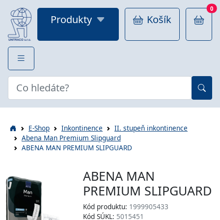
0
Produkty
Košík
E-Shop
Inkontinence
II. stupeň inkontinence
Abena Man Premium Slipguard
ABENA MAN PREMIUM SLIPGUARD
ABENA MAN
PREMIUM SLIPGUARD
Kód produktu:
1999905433
Kód SÚKL:
5015451