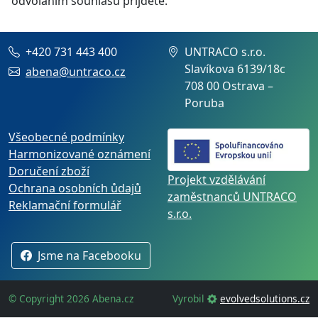
odvoláním souhlasu příjdete.
+420 731 443 400
UNTRACO s.r.o.
Slavíkova 6139/18c
abena@untraco.cz
708 00 Ostrava –
Poruba
Všeobecné podmínky
Harmonizované oznámení
Doručení zboží
Projekt vzdělávání
Ochrana osobních ůdajů
zaměstnanců UNTRACO
Reklamační formulář
s.r.o.
Jsme na Facebooku
© Copyright 2026 Abena.cz
Vyrobil
evolvedsolutions.cz