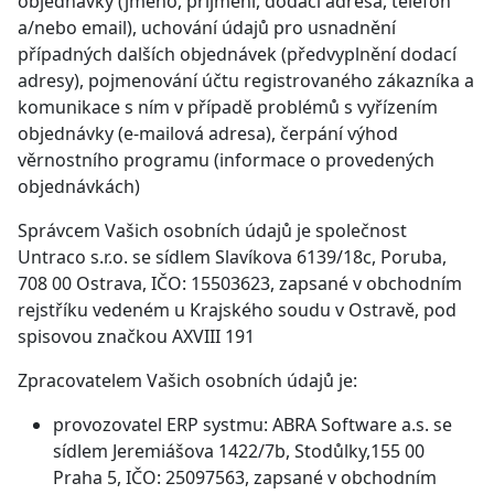
objednávky (jméno, příjmení, dodací adresa, telefon
a/nebo email), uchování údajů pro usnadnění
případných dalších objednávek (předvyplnění dodací
adresy), pojmenování účtu registrovaného zákazníka a
komunikace s ním v případě problémů s vyřízením
objednávky (e-mailová adresa), čerpání výhod
věrnostního programu (informace o provedených
objednávkách)
Správcem Vašich osobních údajů je společnost
Untraco s.r.o. se sídlem Slavíkova 6139/18c, Poruba,
708 00 Ostrava, IČO: 15503623, zapsané v obchodním
rejstříku vedeném u Krajského soudu v Ostravě, pod
spisovou značkou AXVIII 191
Zpracovatelem Vašich osobních údajů je:
provozovatel ERP systmu: ABRA Software a.s. se
sídlem Jeremiášova 1422/7b, Stodůlky,155 00
Praha 5, IČO: 25097563, zapsané v obchodním