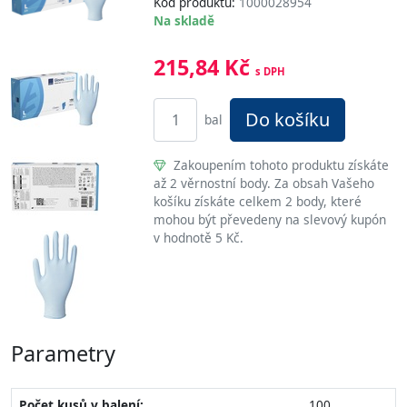
Kód produktu:
1000028954
Na skladě
215,84 Kč
s DPH
Do košíku
bal
Zakoupením tohoto produktu získáte
až 2 věrnostní body. Za obsah Vašeho
košíku získáte celkem 2 body, které
mohou být převedeny na slevový kupón
v hodnotě 5 Kč.
Parametry
Počet kusů v balení:
100