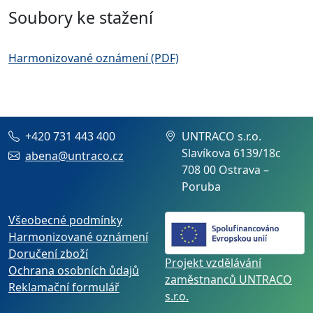
Soubory ke stažení
Harmonizované oznámení (PDF)
+420 731 443 400
UNTRACO s.r.o.
Slavíkova 6139/18c
abena@untraco.cz
708 00 Ostrava –
Poruba
Všeobecné podmínky
Harmonizované oznámení
Doručení zboží
Projekt vzdělávání
Ochrana osobních ůdajů
zaměstnanců UNTRACO
Reklamační formulář
s.r.o.