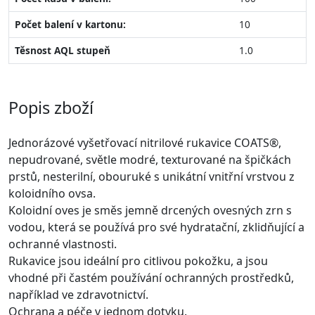
Počet balení v kartonu:
10
Těsnost AQL stupeň
1.0
Popis zboží
Jednorázové vyšetřovací nitrilové rukavice COATS®,
nepudrované, světle modré, texturované na špičkách
prstů, nesterilní, obouruké s unikátní vnitřní vrstvou z
koloidního ovsa.
Koloidní oves je směs jemně drcených ovesných zrn s
vodou, která se používá pro své hydratační, zklidňující a
ochranné vlastnosti.
Rukavice jsou ideální pro citlivou pokožku, a jsou
vhodné při častém používání ochranných prostředků,
například ve zdravotnictví.
Ochrana a péče v jednom dotyku.