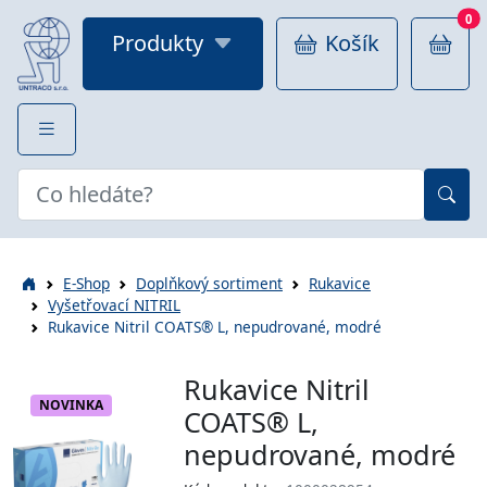
0
Produkty
Košík
E-Shop
Doplňkový sortiment
Rukavice
Vyšetřovací NITRIL
Rukavice Nitril COATS® L, nepudrované, modré
Rukavice Nitril
NOVINKA
COATS® L,
nepudrované, modré