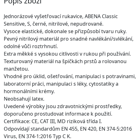
Popis zboží
Jednorázové vyšetřovací rukavice, ABENA Classic
Sensitive, S, černé, nitrilové, nepudrované.
Vysoce elastické, dokonale se přizpůsobí tvaru ruky.
Pevný nitrilový materiál pro snadné navlékání/svlékání,
odolné vůči roztrhnutí.
Extra měkké s vysokou citlivosti v rukou při používání.
Texturovaný materiál na špičkách prstů a rolovanou
manžetou.
Vhodné pro úklid, ošetřování, manipulaci s potravinami,
laboratorní práci, manipulaci s léky, cytostatiky a
hormonálními krémy.
Neobsahují latex.
Uvedené výrobky jsou zdravotnickými prostředky,
doporučeno prostudovat informace k použití.
Certifikace: CE, CAT III, MD riziková třída I.
Odpovídají standardům EN 455, EN 420, EN 374-5:2016
Virus, EN 374-1:2016 Typ C K.