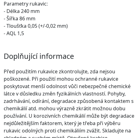
Parametry rukavic:
- Délka 240 mm
- Šířka 86 mm
- Tloušťka 0,05 (+/-0,02 mm)
- AQL 1,5
Doplňující informace
Před použitím rukavice zkontrolujte, zda nejsou
poškozené. Při použití mohou ochranné rukavice
poskytovat menší odolnost vůči nebezpečné chemické
látce v důsledku změn fyzikálních vlastností. Pohyby,
zadrhávání, odírání, degradace způsobená kontaktem s
chemikálií atd. mohou výrazně zkrátit možnou dobu
používání. U korozivních chemikálií může být degradace
nejdůležitějším faktorem, který je třeba při výběru
rukavic odolných proti chemikáliím zvážit. Skladujte na
chladném a suchém místě. Otevřené krabice