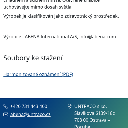
uchovávejte mimo dosah světla.
Výrobek je klasifikován jako zdravotnický prostředek.
Výrobce - ABENA International A/S, info@abena.com
Soubory ke stažení
Harmonizované oznámení (PDF)
+420 731 443 400
UNTRACO s.r.o.
Slavíkova 6139/18c
abena@untraco.cz
708 00 Ostrava –
Poruba