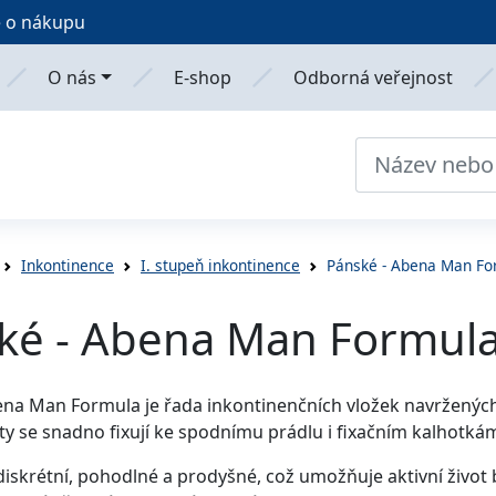
 o nákupu
O nás
E-shop
Odborná veřejnost
Inkontinence
I. stupeň inkontinence
Pánské - Abena Man Fo
ké - Abena Man Formul
na Man Formula je řada inkontinenčních vložek navržených 
y se snadno fixují ke spodnímu prádlu i fixačním kalhotká
diskrétní, pohodlné a prodyšné, což umožňuje aktivní živo