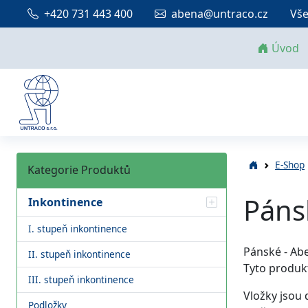
+420 731 443 400
abena@untraco.cz
Vše
Úvod
E-Shop
Kategorie Produktů
Páns
Inkontinence
I. stupeň inkontinence
Pánské - Abe
II. stupeň inkontinence
Tyto produkt
III. stupeň inkontinence
Vložky jsou 
Podložky