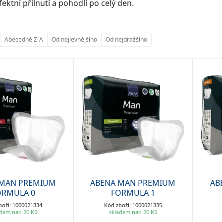
fektní přilnutí a pohodlí po celý den.
Abecedně Z-A
Od nejlevnějšího
Od nejdražšího
 MAN PREMIUM
ABENA MAN PREMIUM
AB
ORMULA 0
FORMULA 1
boží: 1000021334
Kód zboží: 1000021335
adem nad 50 KS
skladem nad 50 KS