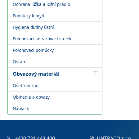
Ochrana lůžka a ložní prádlo
Pomůcky k mytí
Hygiena dutiny ústní
Polohovací servírovací stolek
Polohovací pomůcky
Ostatní
Obvazový materiál
Ošetření ran
Obinadla a obvazy
Náplasti
+420 731 443 400
UNTRACO s.r.o.