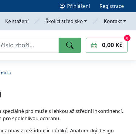
Přihlášení
Registrace
Ke stažení
Školící středisko
Kontakt
0
polo
0
0,00 Kč
rmula
a
speciálně pro muže s lehkou až střední inkontinencí.
m pro spolehlivou ochranu.
t bez obav z nežádoucích úniků. Anatomický design