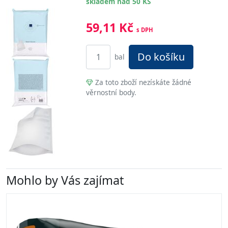
skladem nad 50 KS
59,11 Kč
s DPH
Do košíku
bal
Za toto zboží nezískáte žádné
věrnostní body.
Mohlo by Vás zajímat