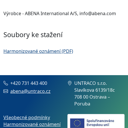
Výrobce - ABENA International A/S, info@abena.com
Soubory ke stažení
Harmonizované oznámení (PDF)
+420 731 443 400
UNTRACO s.r.o.
Slavíkova 6139/18c
abena@untraco.cz
708 00 Ostrava –
Poruba
Všeobecné podmínky
Harmonizované oznámení