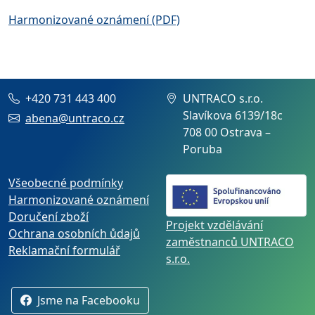
Harmonizované oznámení (PDF)
+420 731 443 400
UNTRACO s.r.o.
Slavíkova 6139/18c
abena@untraco.cz
708 00 Ostrava –
Poruba
Všeobecné podmínky
Harmonizované oznámení
Doručení zboží
Projekt vzdělávání
Ochrana osobních ůdajů
zaměstnanců UNTRACO
Reklamační formulář
s.r.o.
Jsme na Facebooku