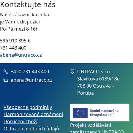
Kontaktujte nás
Naše zákaznická linka
je Vám k dispozici
Po-Pá mezi 8-16h
596 910 895-6
731 443 400
abena@untraco.cz
+420 731 443 400
UNTRACO s.r.o.
Slavíkova 6139/18c
abena@untraco.cz
708 00 Ostrava –
Poruba
Všeobecné podmínky
Harmonizované oznámení
Doručení zboží
Projekt vzdělávání
Ochrana osobních ůdajů
zaměstnanců UNTRACO