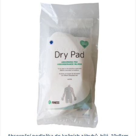
Absorpční podložka do kožních záhybů, bílá, 19x8cm