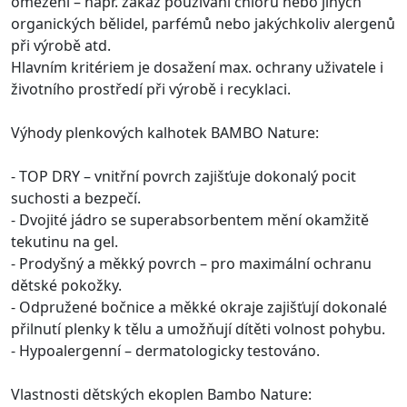
omezení – např. zákaz používání chlóru nebo jiných
organických bělidel, parfémů nebo jakýchkoliv alergenů
při výrobě atd.
Hlavním kritériem je dosažení max. ochrany uživatele i
životního prostředí při výrobě i recyklaci.
Výhody plenkových kalhotek BAMBO Nature:
- TOP DRY – vnitřní povrch zajišťuje dokonalý pocit
suchosti a bezpečí.
- Dvojité jádro se superabsorbentem mění okamžitě
tekutinu na gel.
- Prodyšný a měkký povrch – pro maximální ochranu
dětské pokožky.
- Odpružené bočnice a měkké okraje zajišťují dokonalé
přilnutí plenky k tělu a umožňují dítěti volnost pohybu.
- Hypoalergenní – dermatologicky testováno.
Vlastnosti dětských ekoplen Bambo Nature: