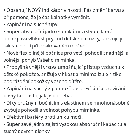
• Obsahují NOVÝ indikátor vlhkosti. Pás změní barvu a
připomene, že je čas kalhotky vyměnit.
• Zapínání na suché zipy.
• Super-absorpční jádro s unikátní vrstvou, která
odčerpává vlhkost pryč od dětské pokožky, udržuje ji
tak suchou i při opakovaném močení.
• Nové flexibilnější bočnice pro větší pohodlí snadnější a
volnější pohyb Vašeho miminka.
• Prodyšná vnější vrstva umožňující přístup vzduchu k
dětské pokožce, snižuje vlhkost a minimalizuje riziko
podráždění pokožky Vašeho dítěte.
• Zapínání na suchý zip umožňuje otevírání a uzavírání
pleny tak často, jak je potřeba.
• Díky pružným bočnicím s elastinem se mnohonásobně
zvyšuje pohodlí a volnost pohybu miminka.
• Efektivní bariéry proti úniku moči.
• Super savé jádro zajistí vysokou absorpční kapacitu a
suchý povrch plenky.