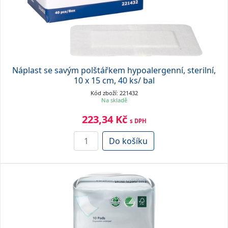
Náplast se savým polštářkem hypoalergenní, sterilní,
10 x 15 cm, 40 ks/ bal
Kód zboží: 221432
Na skladě
223,34 Kč
s DPH
Do košíku