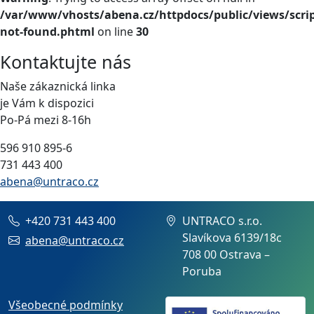
/var/www/vhosts/abena.cz/httpdocs/public/views/scrip
not-found.phtml
on line
30
Kontaktujte nás
Naše zákaznická linka
je Vám k dispozici
Po-Pá mezi 8-16h
596 910 895-6
731 443 400
abena@untraco.cz
+420 731 443 400
UNTRACO s.r.o.
Slavíkova 6139/18c
abena@untraco.cz
708 00 Ostrava –
Poruba
Všeobecné podmínky