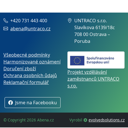
+420 731 443 400
UNTRACO s.r.o.
Slavíkova 6139/18c
abena@untraco.cz
708 00 Ostrava –
Poruba
Všeobecné podmínky
Harmonizované oznámení
Doručení zboží
Projekt vzdělávání
Ochrana osobních ůdajů
zaměstnanců UNTRACO
Reklamační formulář
s.r.o.
Jsme na Facebooku
© Copyright 2026 Abena.cz
Vyrobil
evolvedsolutions.cz