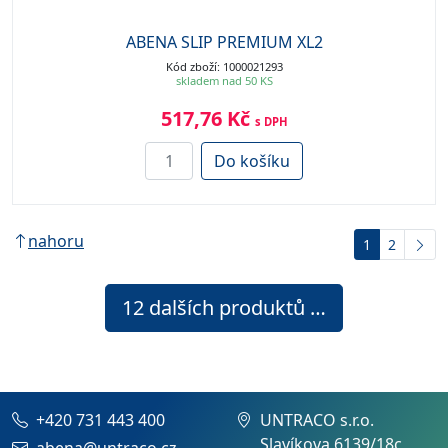
ABENA SLIP PREMIUM XL2
Kód zboží: 1000021293
skladem nad 50 KS
517,76 Kč
s DPH
Do košíku
nahoru
1
2
12
dalších produktů …
+420 731 443 400
UNTRACO s.r.o.
Slavíkova 6139/18c
abena@untraco.cz