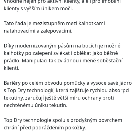
Vhodné nejen pro aktivní klienty, ale i pro imobilní
klienty s vyšším únikem moči.
Tato řada je mezistupněm mezi kalhotkami
natahovacími a zalepovacími.
Díky modernizovaným pásům na bocích je možné
kalhotky po zalepení svlékat i oblékat jako běžné
prádlo. Manipulaci tak zvládnou i méně soběstační
klienti.
Bariéry po celém obvodu pomůcky a vysoce savé jádro
s Top Dry technologií, která zajišťuje rychlou absorpci
tekutiny, zaručují ještě větší míru ochrany proti
nechtěnému úniku tekutin.
Top Dry technologie spolu s prodyšným povrchem
chrání před podrážděním pokožky.