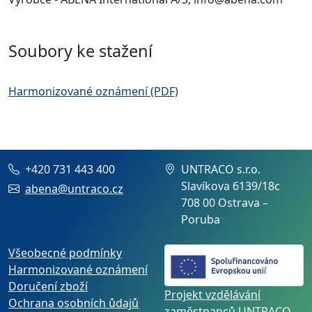
Soubory ke stažení
Harmonizované oznámení (PDF)
+420 731 443 400
UNTRACO s.r.o.
Slavíkova 6139/18c
abena@untraco.cz
708 00 Ostrava –
Poruba
Všeobecné podmínky
Harmonizované oznámení
Doručení zboží
Projekt vzdělávání
Ochrana osobních ůdajů
zaměstnanců UNTRACO